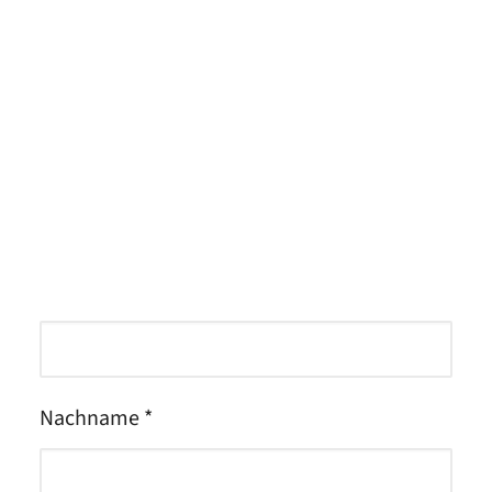
Meet the Team
Deine Kontaktdaten &
Qualitätsmanagement
Bewerbungsunterlagen
Umweltschutz und Nachhaltigkeit
Anrede *
Jobs finden
Vorname *
Nachname *