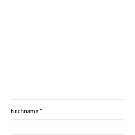
Meet the Team
Deine Kontaktdaten &
Bewerbungsunterlagen
Qualitätsmanagement
Umweltschutz und Nachhaltigkeit
Anrede *
Jobs finden
Vorname *
Nachname *