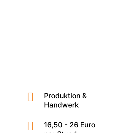
Meet the Team
Qualitätsmanagement
Umweltschutz und Nachhaltigkeit
Nürnberg
Schicht / Nacht /
Jobs finden
Wochenende
Produktion &
Handwerk
16,50 - 26 Euro