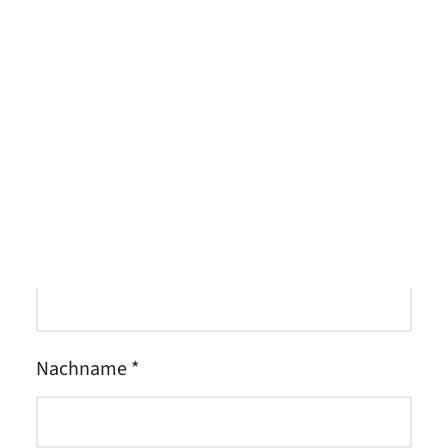
Meet the Team
Deine Kontaktdaten &
Bewerbungsunterlagen
Qualitätsmanagement
Umweltschutz und Nachhaltigkeit
Anrede *
Jobs finden
Vorname *
Nachname *