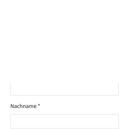
Meet the Team
Deine Kontaktdaten &
Bewerbungsunterlagen
Qualitätsmanagement
Umweltschutz und Nachhaltigkeit
Anrede *
Jobs finden
Vorname *
Nachname *