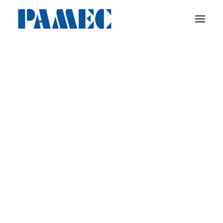
Arbeitnehmerüberlassung
Die gesuchte Stellenanzeige konnte leider nicht
gefunden werden. Möglicherweise wurde die Stelle
Personalvermittlung
bereits besetzt oder Sie haben einen falschen Link
verwendet.
Outsourcing
Newplacement Beratung
Deine Vorteile
Lebenslauf-Generator
Unsere Werte