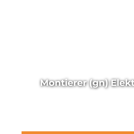
Montierer (gn) Elek
(Stellen-ID: 17541)