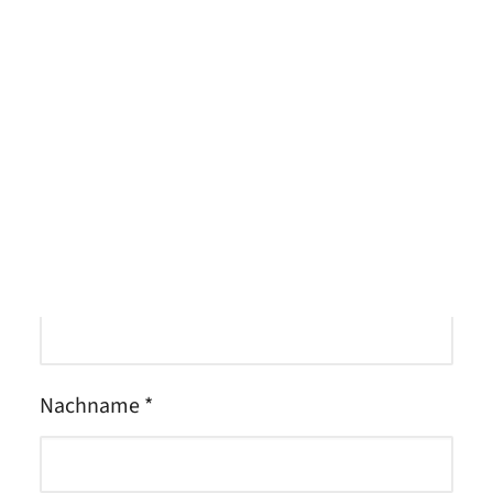
Meet the Team
Deine Kontaktdaten &
Bewerbungsunterlagen
Qualitätsmanagement
Umweltschutz und Nachhaltigkeit
Anrede *
Jobs finden
Vorname *
Nachname *