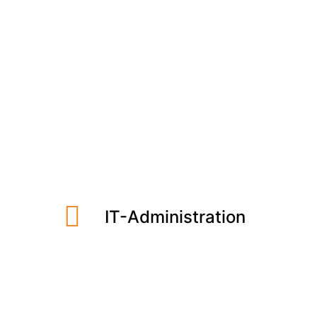
Meet the Team
Qualitätsmanagement
Umweltschutz und Nachhaltigkeit
Nürnberg
Vollzeit
Jobs finden
IT-Administration