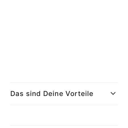
Meet the Team
Qualitätsmanagement
Umweltschutz und Nachhaltigkeit
Jobs finden
Das sind Deine Vorteile