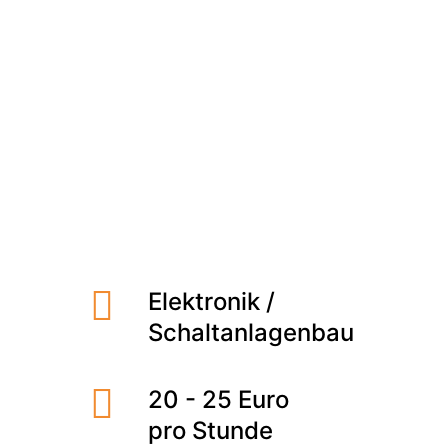
Meet the Team
Qualitätsmanagement
Umweltschutz und Nachhaltigkeit
Roth, Mittelfranken
2- Schicht
Jobs finden
Elektronik /
Schaltanlagenbau
20 - 25 Euro
pro Stunde