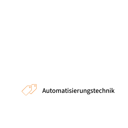
Meet the Team
Qualitätsmanagement
Umweltschutz und Nachhaltigkeit
Nürnberg
Vollzeit
Jobs finden
Automatisierungstechnik