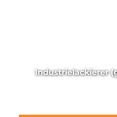
Industrielackierer (
(Stellen-ID: 18246)