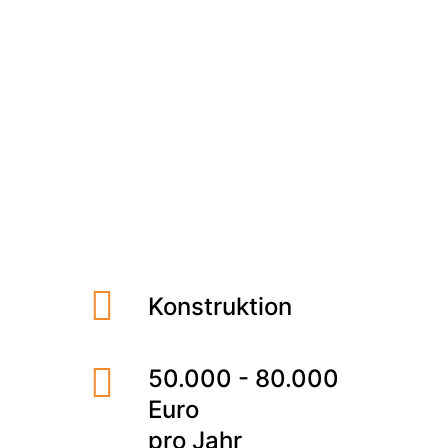
Meet the Team
Qualitätsmanagement
Umweltschutz und Nachhaltigkeit
Nürnberg
Vollzeit
Jobs finden
Konstruktion
50.000 - 80.000
Euro
pro Jahr