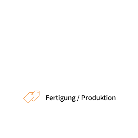
Meet the Team
Qualitätsmanagement
Umweltschutz und Nachhaltigkeit
Amberg
Vollzeit
Jobs finden
Fertigung / Produktion