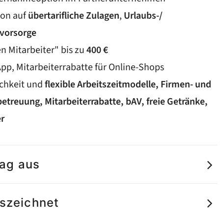
ion auf
übertarifliche Zulagen
,
Urlaubs-/
rsvorsorge
n Mitarbeiter" bis zu
400 €
pp, Mitarbeiterrabatte für Online-Shops
ichkeit und
flexible Arbeitszeitmodelle, Firmen- und
treuung, Mitarbeiterrabatte, bAV, freie Getränke,
er
tag aus
uszeichnet