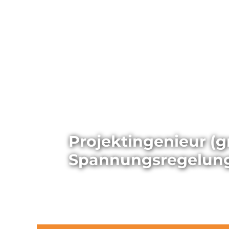
Projektingenieur (g
Spannungsregelun
(Stellen-ID: 18591)