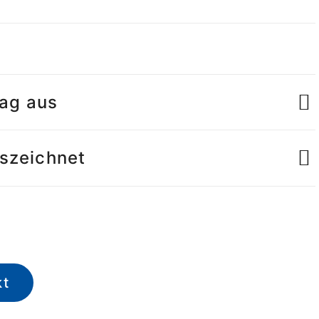
tag aus
uszeichnet
kt