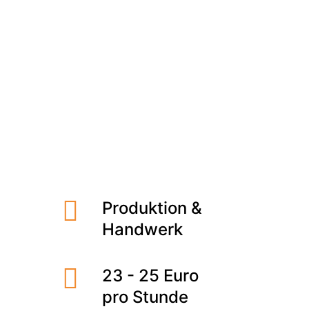
Meet the Team
Qualitätsmanagement
Umweltschutz und Nachhaltigkeit
Lauf an der Pegnitz
3 -Schicht, Vollzeit
Jobs finden
Produktion &
Handwerk
23 - 25 Euro
pro Stunde