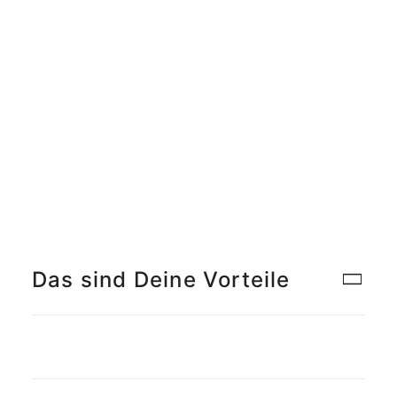
Meet the Team
Qualitätsmanagement
Umweltschutz und Nachhaltigkeit
Jobs finden
Das sind Deine Vorteile