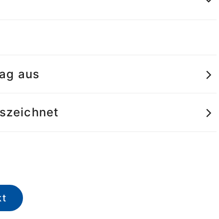
tag aus
uszeichnet
kt