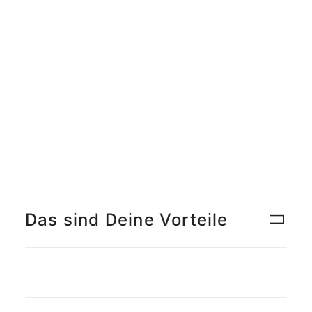
Meet the Team
Qualitätsmanagement
Umweltschutz und Nachhaltigkeit
Jobs finden
Das sind Deine Vorteile