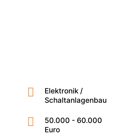
Meet the Team
Qualitätsmanagement
Umweltschutz und Nachhaltigkeit
Leipzig
Direktvermittlung
Jobs finden
Elektronik /
Schaltanlagenbau
50.000 - 60.000
Euro