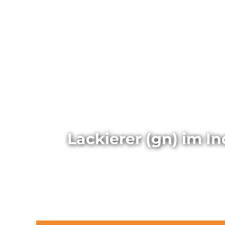
Lackierer (gn) im I
(Stellen-ID: 18001)