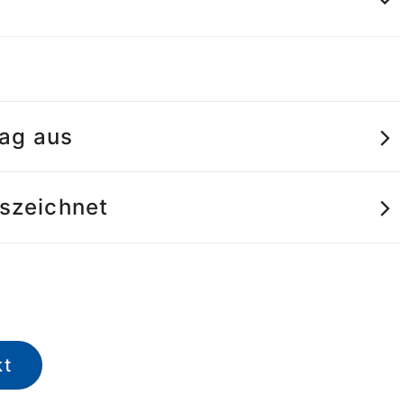
tag aus
uszeichnet
kt