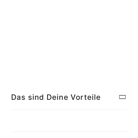
Meet the Team
Qualitätsmanagement
Umweltschutz und Nachhaltigkeit
Jobs finden
Das sind Deine Vorteile