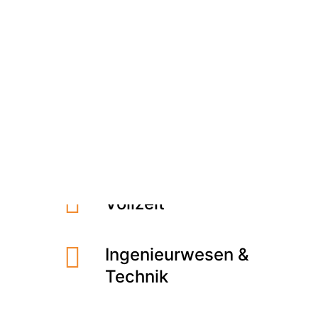
Meet the Team
Qualitätsmanagement
Umweltschutz und Nachhaltigkeit
Röthenbach an der
Pegnitz
Jobs finden
Vollzeit
Ingenieurwesen &
Technik