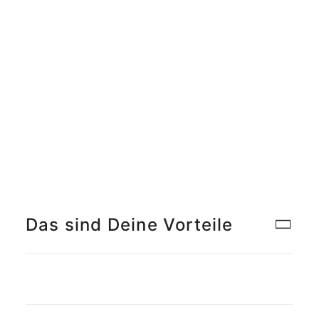
Meet the Team
Qualitätsmanagement
Umweltschutz und Nachhaltigkeit
Jobs finden
Das sind Deine Vorteile