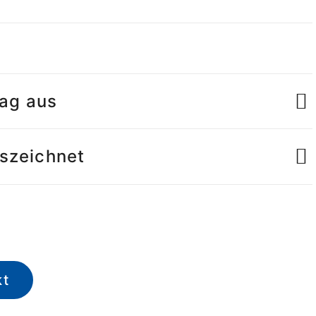
tag aus
uszeichnet
kt