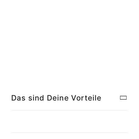
Meet the Team
Qualitätsmanagement
Umweltschutz und Nachhaltigkeit
Jobs finden
Das sind Deine Vorteile