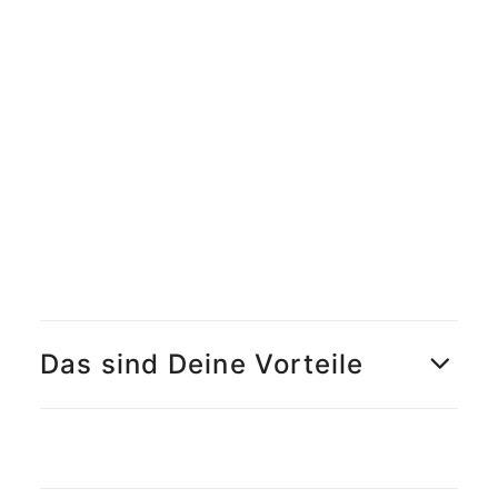
Meet the Team
Qualitätsmanagement
Umweltschutz und Nachhaltigkeit
Jobs finden
Das sind Deine Vorteile