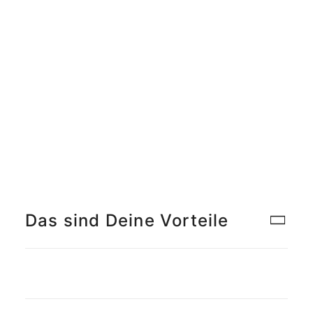
Meet the Team
Qualitätsmanagement
Umweltschutz und Nachhaltigkeit
Jobs finden
Das sind Deine Vorteile