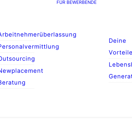
FÜR BEWERBENDE
Arbeitnehmerüberlassung
Deine
Personalvermittlung
Vorteil
Outsourcing
Lebensl
Newplacement
Genera
Beratung