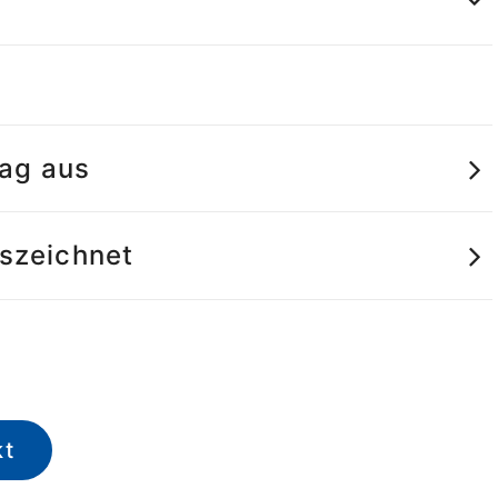
tag aus
uszeichnet
kt