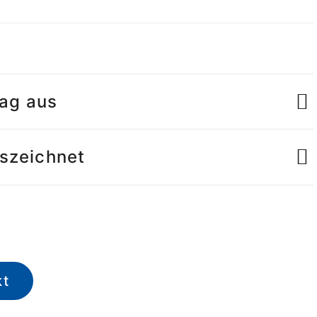
tag aus
uszeichnet
kt