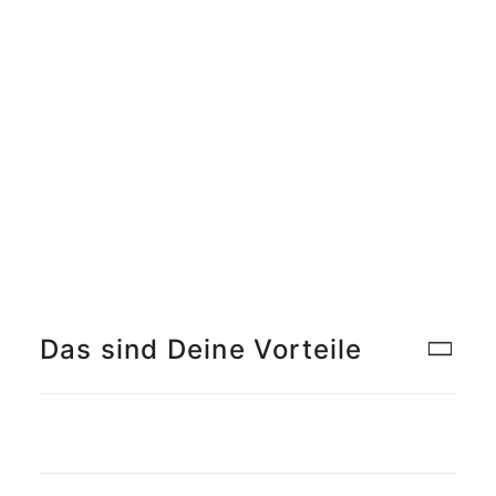
Meet the Team
Qualitätsmanagement
Umweltschutz und Nachhaltigkeit
Jobs finden
Das sind Deine Vorteile