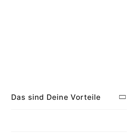
Meet the Team
Qualitätsmanagement
Umweltschutz und Nachhaltigkeit
Jobs finden
Das sind Deine Vorteile