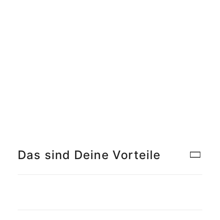
Meet the Team
Qualitätsmanagement
Umweltschutz und Nachhaltigkeit
Jobs finden
Das sind Deine Vorteile